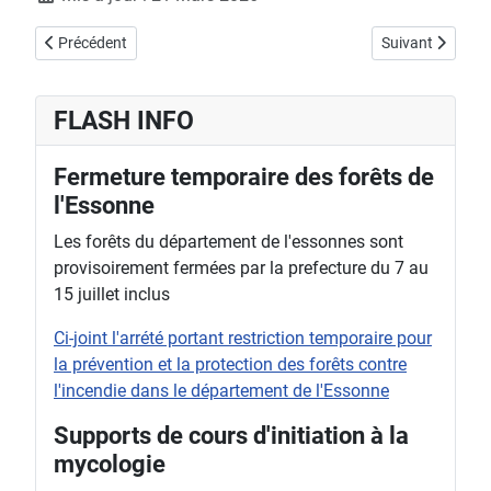
Article précédent : Informations de sorties
Article suivant 
Précédent
Suivant
FLASH INFO
Fermeture temporaire des forêts de
l'Essonne
Les forêts du département de l'essonnes sont
provisoirement fermées par la prefecture du 7 au
15 juillet inclus
Ci-joint l'arrété portant restriction temporaire pour
la prévention et la protection des forêts contre
l'incendie dans le département de l'Essonne
Supports de cours d'initiation à la
mycologie