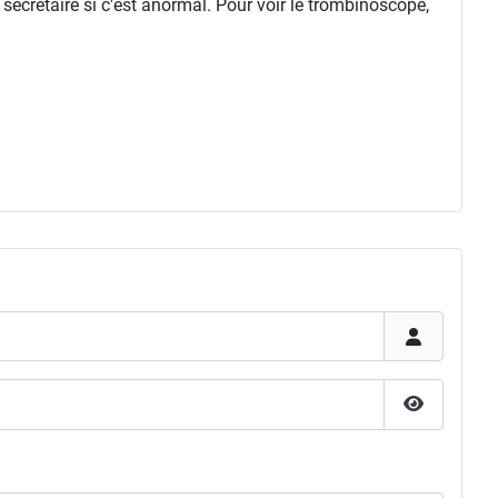
 secrétaire si c'est anormal. Pour voir le trombinoscope,
Afficher l