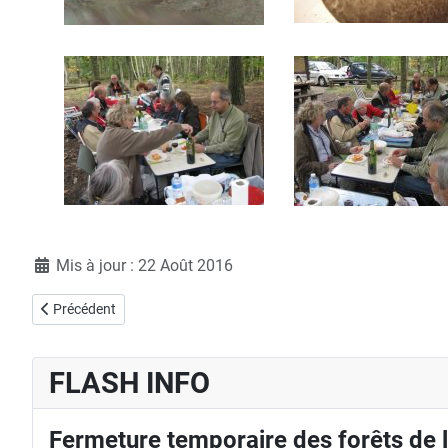
Détails
Mis à jour : 22 Août 2016
Article précédent : La Saulaie 18 au 21 octobre 2013
Précédent
FLASH INFO
Fermeture temporaire des forêts de 