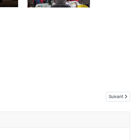
Article suivant
Suivant