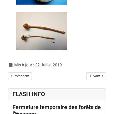
Détails
Mis à jour : 22 Juillet 2019
Article précédent : Samedi 20 juillet - Etang d'or
Article suivant :
Précédent
Suivant
FLASH INFO
Fermeture temporaire des forêts de
l'Essonne