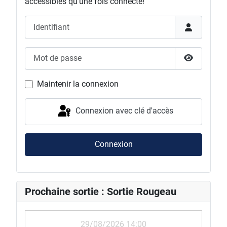
accessibles qu'une fois connecté!
Identifiant
Mot de passe
Afficher l
Maintenir la connexion
Connexion avec clé d'accès
Connexion
Prochaine sortie : Sortie Rougeau
29/08/2026 14:00