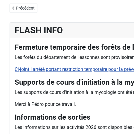
Article précédent : Supports de cours d'initiation à la mycologie
Précédent
FLASH INFO
Fermeture temporaire des forêts de 
Les forêts du département de l'essonnes sont provisoireme
Ci-joint l'arrété portant restriction temporaire pour la pr
Supports de cours d'initiation à la m
Les supports de cours d'initiation à la mycologie ont été
Merci à Pédro pour ce travail.
Informations de sorties
Les informations sur les activités 2026 sont disponibles