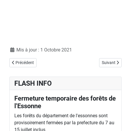
Détails
Mis à jour : 1 Octobre 2021
Article précédent : Samedi 18 septembre, forêt d'Orléans
Article suivant
Précédent
Suivant
FLASH INFO
Fermeture temporaire des forêts de
l'Essonne
Les forêts du département de l'essonnes sont
provisoirement fermées par la prefecture du 7 au
15 juillet inclus