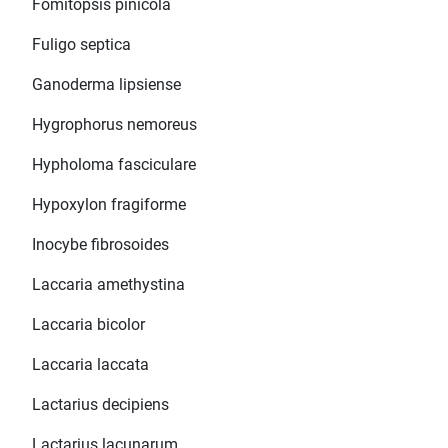
Fomitopsis pinicola
Fuligo septica
Ganoderma lipsiense
Hygrophorus nemoreus
Hypholoma fasciculare
Hypoxylon fragiforme
Inocybe fibrosoides
Laccaria amethystina
Laccaria bicolor
Laccaria laccata
Lactarius decipiens
Lactarius lacunarum