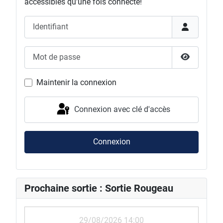
accessibles qu'une fois connecté!
Identifiant
Mot de passe
Afficher l
Maintenir la connexion
Connexion avec clé d'accès
Connexion
Prochaine sortie : Sortie Rougeau
29/08/2026 14:00