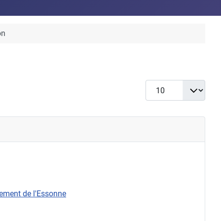
on
Afficher #
rtement de l'Essonne