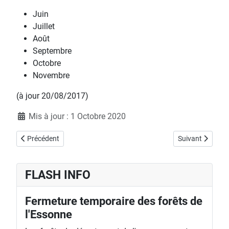
Juin
Juillet
Août
Septembre
Octobre
Novembre
(à jour 20/08/2017)
Détails
Mis à jour : 1 Octobre 2020
Article précédent : MACROLEPIOTA PROCERA - Lépiote élevée, Cou
Article suivant 
Précédent
Suivant
FLASH INFO
Fermeture temporaire des forêts de
l'Essonne