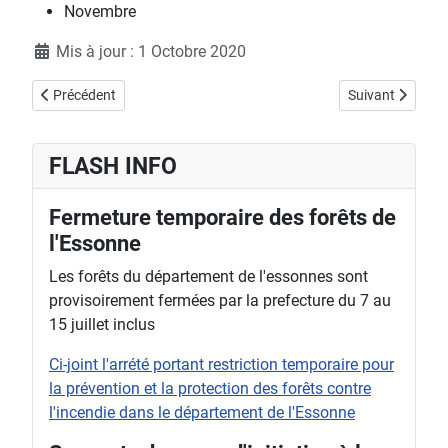
Novembre
Détails
Mis à jour : 1 Octobre 2020
Article précédent : RUSSULA LEPIDA - Russule jolie
Article suivant 
Précédent
Suivant
FLASH INFO
Fermeture temporaire des forêts de
l'Essonne
Les forêts du département de l'essonnes sont
provisoirement fermées par la prefecture du 7 au
15 juillet inclus
Ci-joint l'arrété portant restriction temporaire pour
la prévention et la protection des forêts contre
l'incendie dans le département de l'Essonne