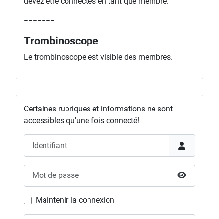
devez être connectés en tant que membre.
=======
Trombinoscope
Le trombinoscope est visible des membres.
Certaines rubriques et informations ne sont
accessibles qu'une fois connecté!
Identifiant
Mot de passe
Afficher l
Maintenir la connexion