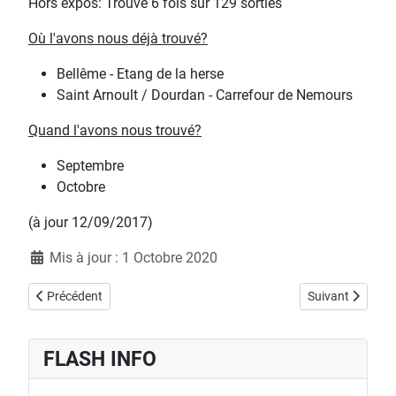
Hors expos: Trouvé 6 fois sur 129 sorties
Où l'avons nous déjà trouvé?
Bellême - Etang de la herse
Saint Arnoult / Dourdan - Carrefour de Nemours
Quand l'avons nous trouvé?
Septembre
Octobre
(à jour 12/09/2017)
Détails
Mis à jour : 1 Octobre 2020
Article précédent : PLUTEUS CERVINUS - Plutée couleur de cerf
Article suivant
Précédent
Suivant
FLASH INFO